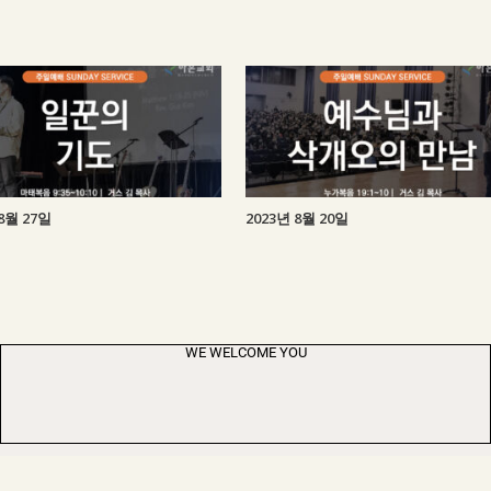
8월 27일
2023년 8월 20일
WE WELCOME YOU
gracehaeunchurch@gmail.com