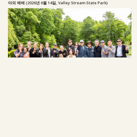
야외 예배 (2026년 6월 14일, Valley Stream State Park)
강연구 써포터 그룹 & 김진선 써포터 그룹 수련회(2026년 5월 24일, 라
마나욧 수양관) 촬영 : 백신석 집사
Comments are closed.