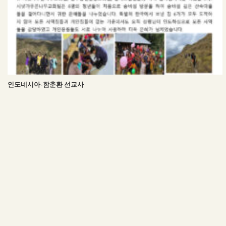
인도네시아-함춘환 선교사
Comments are closed.
VISIT US
WE WELCOME
FOLLOW US
YOU
gracehaeunchurch@gmail.com
201-03 29th Ave.
© HAEUN CHURCH