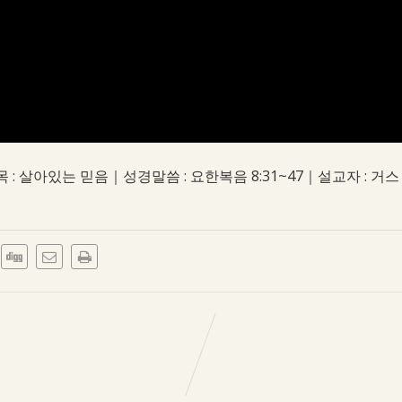
 : 살아있는 믿음｜성경말씀 : 요한복음 8:31~47｜설교자 : 거스