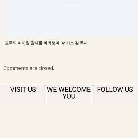
고국의 이태원 참사를 바라보며 By 거스 김 목사
Comments are closed.
VISIT US
WE WELCOME
FOLLOW US
YOU
gracehaeunchurch@gmail.com
201-03 29th Ave.
© HAEUN CHURCH
Bayside, NY 11360