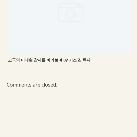
고국의 이태원 참사를 바라보며 By 거스 김 목사
Comments are closed.
VISIT US
WE WELCOME
FOLLOW US
YOU
gracehaeunchurch@gmail.com
201-03 29th Ave.