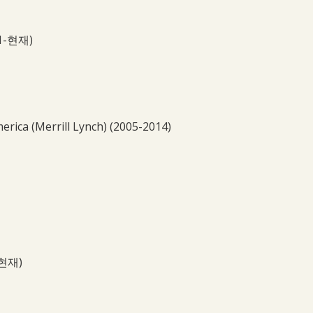
011-현재)
erica (Merrill Lynch) (2005-2014)
-현재)