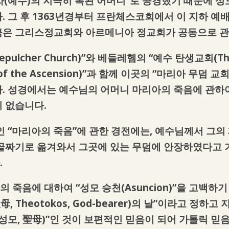
(예수)의 지극히 복된 어머니”로 공경했기 때문에 성
. 그 후 1363년경부터 프란체스코회에서 이 지하 예
금은 그리스정교회와 아르메니아 정교회가 공동으로 관
lcher Church)”와 베들레헴의 “예수 탄생교회(The Ch
 the Ascension)”과 함께 이곳의 “마리아 무덤 교회(To
. 성경에서는 예수님의 어머니 마리아의 죽음에 관하여
 없습니다.
나인 “마리아의 죽음”에 관한 경전에는, 예수님께서 그
골짜기로 옮겨와서 그곳에 있는 무덤에 안장하였다고 기
.
 죽음에 대하여 “성모 승천(Asuncion)”을 고백하
, Theotokos, God-bearer)의 날”이라고 정
성모, 聖母)”인 것이 보편적인 믿음이 되어 가톨릭 