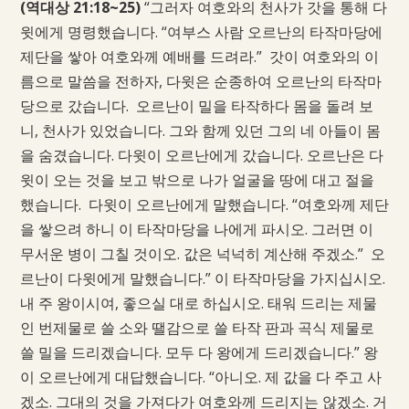
(역대상 21:18~25)
“그러자 여호와의 천사가 갓을 통해 다
윗에게 명령했습니다. “여부스 사람 오르난의 타작마당에
제단을 쌓아 여호와께 예배를 드려라.” 갓이 여호와의 이
름으로 말씀을 전하자, 다윗은 순종하여 오르난의 타작마
당으로 갔습니다. 오르난이 밀을 타작하다 몸을 돌려 보
니, 천사가 있었습니다. 그와 함께 있던 그의 네 아들이 몸
을 숨겼습니다. 다윗이 오르난에게 갔습니다. 오르난은 다
윗이 오는 것을 보고 밖으로 나가 얼굴을 땅에 대고 절을
했습니다. 다윗이 오르난에게 말했습니다. “여호와께 제단
을 쌓으려 하니 이 타작마당을 나에게 파시오. 그러면 이
무서운 병이 그칠 것이오. 값은 넉넉히 계산해 주겠소.” 오
르난이 다윗에게 말했습니다.” 이 타작마당을 가지십시오.
내 주 왕이시여, 좋으실 대로 하십시오. 태워 드리는 제물
인 번제물로 쓸 소와 땔감으로 쓸 타작 판과 곡식 제물로
쓸 밀을 드리겠습니다. 모두 다 왕에게 드리겠습니다.” 왕
이 오르난에게 대답했습니다. “아니오. 제 값을 다 주고 사
겠소. 그대의 것을 가져다가 여호와께 드리지는 않겠소. 거